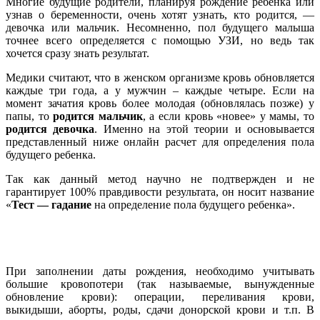
Многие будущие родители, планируя рождение ребенка или
узнав о беременности, очень хотят узнать, кто родится, —
девочка или мальчик. Несомненно, пол будущего малыша
точнее всего определяется с помощью УЗИ, но ведь так
хочется сразу знать результат.
Медики считают, что в женском организме кровь обновляется
каждые три года, а у мужчин – каждые четыре. Если на
момент зачатия кровь более молодая (обновлялась позже) у
папы, то
родится мальчик
, а если кровь «новее» у мамы, то
родится девочка
. Именно на этой теории и основывается
представленный ниже онлайн расчет для определения пола
будущего ребенка.
Так как данный метод научно не подтвержден и не
гарантирует 100% правдивости результата, он носит название
«
Тест — гадание
на определение пола будущего ребенка».
При заполнении даты рождения, необходимо учитывать
большие кровопотери (так называемые, вынужденные
обновление крови): операции, переливания крови,
выкидыши, аборты, роды, сдачи донорской крови и т.п. В